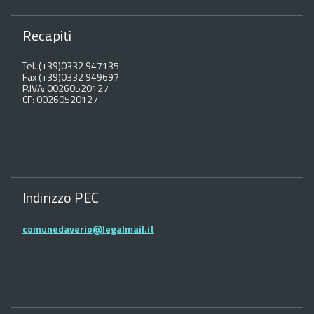
Recapiti
Tel. (+39)0332 947135
Fax (+39)0332 949697
P.IVA: 00260520127
CF: 00260520127
Indirizzo PEC
comunedaverio@legalmail.it