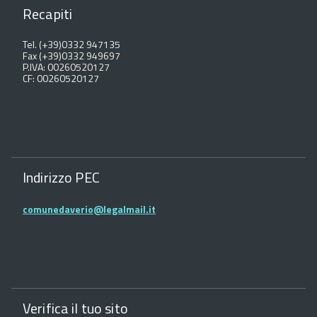
Recapiti
Tel. (+39)0332 947135
Fax (+39)0332 949697
P.IVA: 00260520127
CF: 00260520127
Indirizzo PEC
comunedaverio@legalmail.it
Verifica il tuo sito